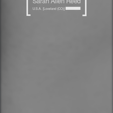
Sarah Allen Reed
U.S.A. [Loveland (CO)]