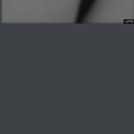
32FPS
Track Titel
ABSPIELEN
COVER
AUTOREN TRACKEN
Moderator / Live DJ