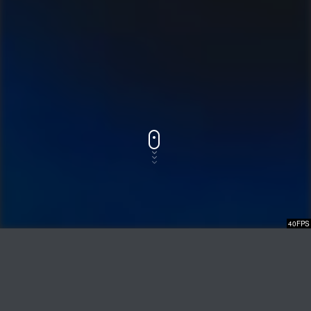
40FPS
Track Titel
ABSPIELEN
COVER
AUTOREN TRACKEN